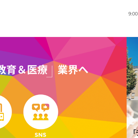
9:0
「