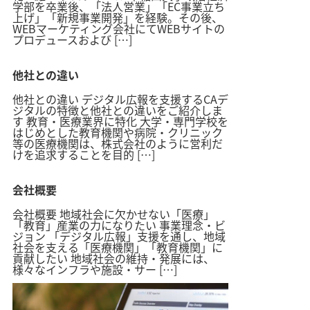
学部を卒業後、「法人営業」「EC事業立ち
上げ」「新規事業開発」を経験。その後、
WEBマーケティング会社にてWEBサイトの
プロデュースおよび […]
他社との違い
他社との違い デジタル広報を支援するCAデ
ジタルの特徴と他社との違いをご紹介しま
す 教育・医療業界に特化 大学・専門学校を
はじめとした教育機関や病院・クリニック
等の医療機関は、株式会社のように営利だ
けを追求することを目的 […]
会社概要
会社概要 地域社会に欠かせない「医療」
「教育」産業の力になりたい 事業理念・ビ
ジョン 「デジタル広報」支援を通し、地域
社会を支える「医療機関」「教育機関」に
貢献したい 地域社会の維持・発展には、
様々なインフラや施設・サー […]