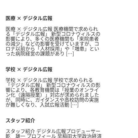
医療 × デジタル広報
医療 × デジタル広報 医療機関で求められ
る「デジタル広報」 新型コロナウィルスの
影響により、多くの医療機関も「来院患者
の減少」などの影響を受けていますが、コ
ロナ以前から「人材採用」や「増患」とい
った病院経営の課題があり […]
学校 × デジタル広報
学校 × デジタル広報 学校で求められる
「デジタル広報」 新型コロナウィルスの影
響により、各教育機関は「授業のオンライ
ン化（遠隔授業）」対応が求められました
が、同時に、ガイダンスや高校訪問の実施
が難しくなり、入試広報活動 […]
スタッフ紹介
スタッフ紹介 デジタル広報プロデューサー
乾 雄一 プロフィール 早稲田大学政治経済